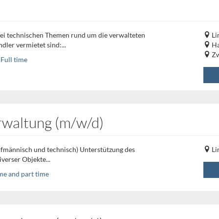
bei technischen Themen rund um die verwalteten
Li
er vermietet sind:...
Ha
Zw
Full time
waltung (m/w/d)
fmännisch und technisch) Unterstützung des
Li
erser Objekte...
ime and part time