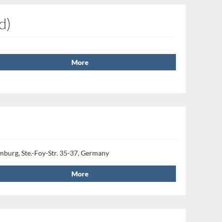
d)
More
mburg, Ste.-Foy-Str. 35-37, Germany
More