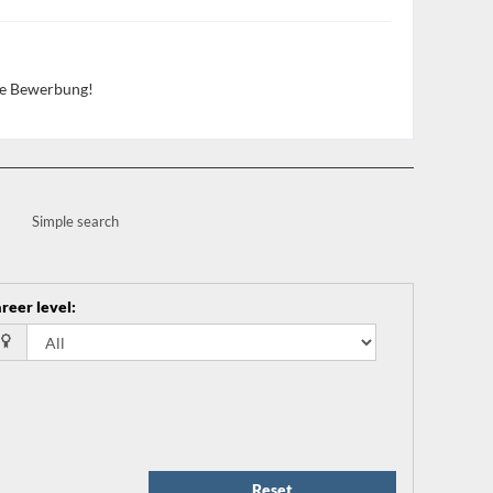
hre Bewerbung!
Simple search
reer level
:
Reset